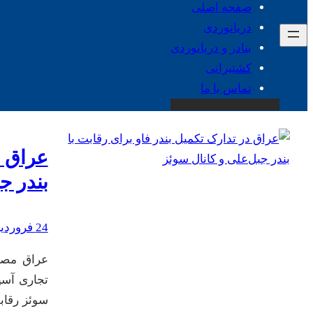
صفحه اصلی
دریانوردی
بنادر و دریانوردی
کشتیرانی
تماس با ما
عراق د
بندر ج
24 فروردین 1402
عراق مصمم
تجاری آسیا
سوئز رقابت