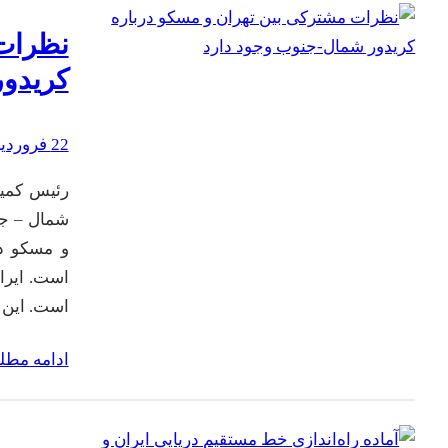
نظرات 
کریدور
22 فروردین 1402
رئیس کمیس
شمال – جن
و مسکو د
است. ایر
است. این
ادامه مط