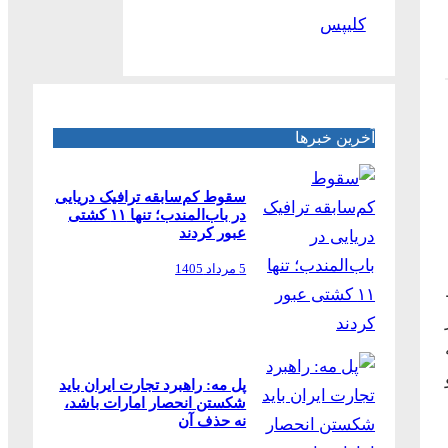
کلیپس
آخرین خبرها
سقوط کم‌سابقه ترافیک دریایی
در باب‌المندب؛ تنها ۱۱ کشتی
عبور کردند
5 مرداد 1405
پل مه: راهبرد تجارت ایران باید
شکستن انحصار امارات باشد،
نه حذف آن