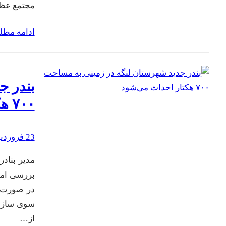
مجتمع عظیم
ادامه مط
بندر ج
۷۰۰ هکتار احداث می‌شود
23 فروردین 1402
مدیر بناد
در صورت ت
سوی سازما
از…