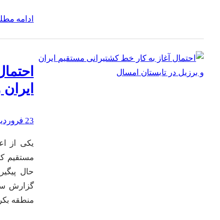
ادامه مط
احتمال
ایران 
23 فروردین 1402
یکی از اع
مستقیم کش
حال پیگیر
گزارش سی 
منطقه بک