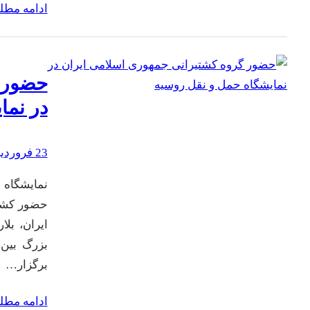
ادامه مط
حضور گ
در نما
23 فروردین 1402
نمایشگاه 
حضور کشور
ایران، بل
برگزار…
ادامه مط