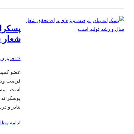
پسکران
شعار س
23 فروردین 1402
عضو کمیسیو
فرصت ویژه
است امسا
پوسکرانه 
بنادر و در
ادامه مط