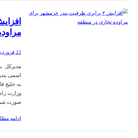
مراوده
22 فروردین 1402
مدیرکل بن
به خلیج فا
وزارت راه 
صورت شبا
ادامه مط