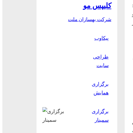
کلیپس مو
شرکت بهسازان ملت
پیکاوب
طراحی
سایت
برگزاری
همایش
برگزاری
سمینار
ر و 400 تن