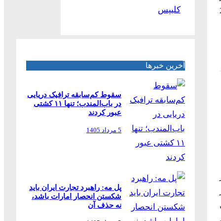
کلیپس
رداد) در تشریح عملکرد 2
آخرین خبرها
سقوط کم‌سابقه ترافیک دریایی
در باب‌المندب؛ تنها ۱۱ کشتی
عبور کردند
5 مرداد 1405
پل مه: راهبرد تجارت ایران باید
شکستن انحصار امارات باشد،
نه حذف آن