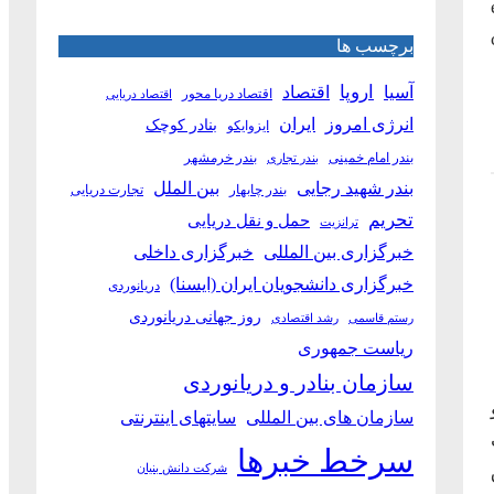
برچسب ها
آسیا
اروپا
اقتصاد
اقتصاد دریا محور
اقتصاد دریایی
انرژی امروز
ایران
بنادر کوچک
ایزوایکو
بندر امام خمینی
بندر خرمشهر
بندر تجاری
بین الملل
بندر شهید رجایی
بندر چابهار
تجارت دریایی
تحریم
حمل و نقل دریایی
ترانزیت
خبرگزاری بین المللی
خبرگزاری داخلی
خبرگزاری دانشجویان ایران (ایسنا)
دریانوردی
روز جهانی دریانوردی
رستم قاسمی
رشد اقتصادی
ریاست جمهوری
سازمان بنادر و دریانوردی
و
سازمان های بین المللی
سایتهای اینترنتی
ت
سرخط خبرها
شرکت دانش بنیان