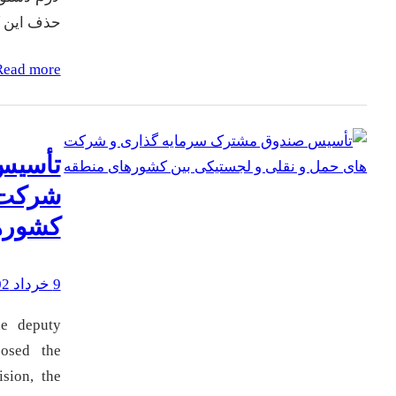
حذف این 
Read more
تأسیس
شرکت 
کشوره
9 خرداد 1402
he deputy
posed the
sion, the