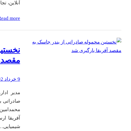
آنلاین، تجارت خ
Read more
نخستین
مقصد آ
9 خرداد 1402
مدیر ادار
صادراتی بن
محمدامین 
شیمیایی…