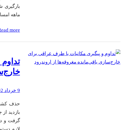
ماهه امسال در
Read more
تداوم 
خارج‌س
9 خرداد 1402
حذف کشتی
بازدید از 
گرفت و در
لازم دستو