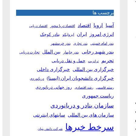
برچسب ها
آسیا
اروپا
اقتصاد
اقتصاد دریا محور
اقتصاد دریایی
انرژی امروز
ایران
بنادر کوچک
ایزوایکو
بندر امام خمینی
بندر خرمشهر
بندر تجاری
بین الملل
بندر شهید رجایی
بندر چابهار
تجارت دریایی
تحریم
حمل و نقل دریایی
ترانزیت
خبرگزاری بین المللی
خبرگزاری داخلی
خبرگزاری دانشجویان ایران (ایسنا)
دریانوردی
روز جهانی دریانوردی
رستم قاسمی
رشد اقتصادی
ریاست جمهوری
سازمان بنادر و دریانوردی
سازمان های بین المللی
سایتهای اینترنتی
سرخط خبرها
شرکت دانش بنیان