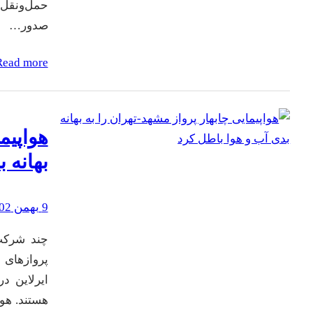
حمل‌و‌نقل
صدور…
Read more
هواپیم
بهانه 
9 بهمن 1402
چند شرکت 
پروازهای 
ایرلاین د
هستند. هوا