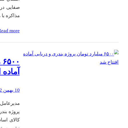
صفایی در
مذاکره با 
Read more
۰
آماده 
10 بهمن 1402
کالای اسا