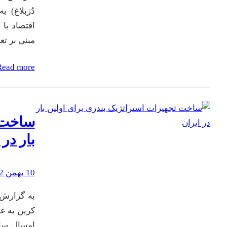
مبنی بر تع
Read more
ساخت ت
بار در 
10 بهمن 1402
به گزارش 
کرین به ع