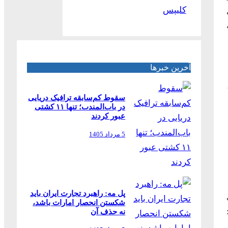
کلیپس
آخرین خبرها
سقوط کم‌سابقه ترافیک دریایی
در باب‌المندب؛ تنها ۱۱ کشتی
عبور کردند
5 مرداد 1405
پل مه: راهبرد تجارت ایران باید
شکستن انحصار امارات باشد،
نه حذف آن