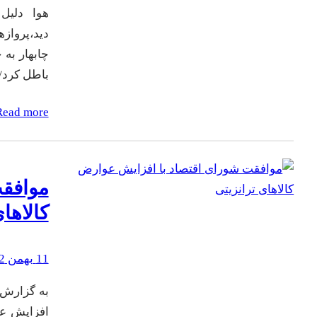
هوا دلیل
دید،پرواز
چابهار به 
باطل کرد/
Read more
موافقت
کالاها
11 بهمن 1402
به گزارش 
افزایش عو