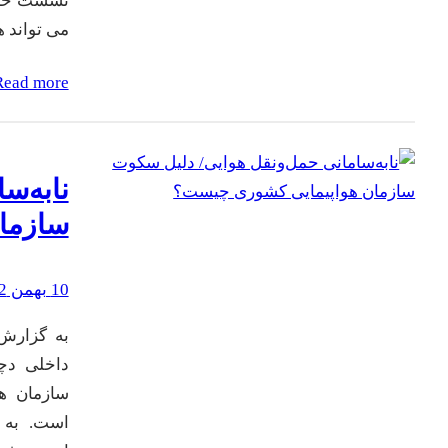
نشست خبری
می تواند 
Read more
نابه‌س
سازما
10 بهمن 1402
به گزارش 
داخلی دچ
سازمان هو
است. به گ