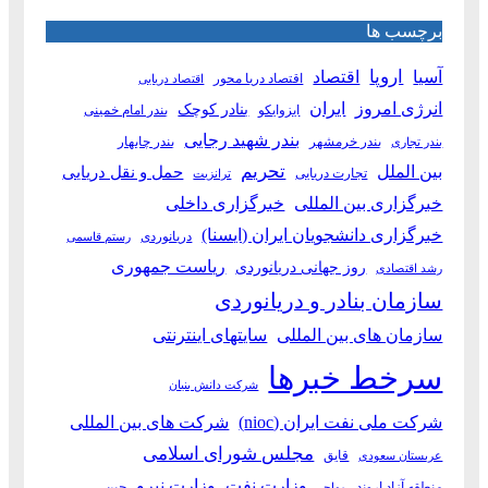
برچسب ها
آسیا
اروپا
اقتصاد
اقتصاد دریا محور
اقتصاد دریایی
انرژی امروز
ایران
بنادر کوچک
ایزوایکو
بندر امام خمینی
بندر شهید رجایی
بندر خرمشهر
بندر چابهار
بندر تجاری
بین الملل
تحریم
حمل و نقل دریایی
تجارت دریایی
ترانزیت
خبرگزاری بین المللی
خبرگزاری داخلی
خبرگزاری دانشجویان ایران (ایسنا)
دریانوردی
رستم قاسمی
ریاست جمهوری
روز جهانی دریانوردی
رشد اقتصادی
سازمان بنادر و دریانوردی
سازمان های بین المللی
سایتهای اینترنتی
سرخط خبرها
شرکت دانش بنیان
شرکت ملی نفت ایران (nioc)
شرکت های بین المللی
مجلس شورای اسلامی
قایق
عربستان سعودی
وزارت نفت
وزارت نیرو
منطقه آزاد اروند
چین
مهاجر