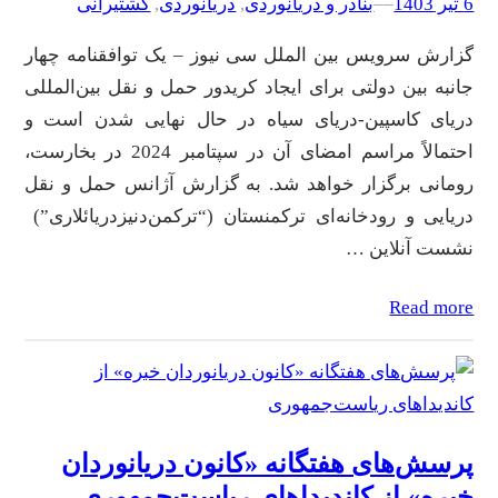
6 تیر 1403
–
–
بنادر و دریانوردی
, 
دریانوردی
, 
کشتیرانی
گزارش سرویس بین الملل سی نیوز – یک توافقنامه چهار
جانبه بین دولتی برای ایجاد کریدور حمل و نقل بین‌المللی
دریای کاسپین-دریای سیاه در حال نهایی شدن است و
احتمالاً مراسم امضای آن در سپتامبر 2024 در بخارست،
رومانی برگزار خواهد شد. به گزارش آژانس حمل و نقل
دریایی و رودخانه‌ای ترکمنستان (“ترکمن‌دنیزدریائلاری”)
نشست آنلاین …
Read more
پرسش‌های هفتگانه «کانون دریانوردان
خبره» از کاندیداهای ریاست‌جمهوری