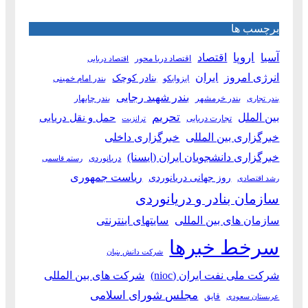
برچسب ها
آسیا
اروپا
اقتصاد
اقتصاد دریا محور
اقتصاد دریایی
انرژی امروز
ایران
بنادر کوچک
ایزوایکو
بندر امام خمینی
بندر شهید رجایی
بندر خرمشهر
بندر چابهار
بندر تجاری
بین الملل
تحریم
حمل و نقل دریایی
تجارت دریایی
ترانزیت
خبرگزاری بین المللی
خبرگزاری داخلی
خبرگزاری دانشجویان ایران (ایسنا)
دریانوردی
رستم قاسمی
ریاست جمهوری
روز جهانی دریانوردی
رشد اقتصادی
سازمان بنادر و دریانوردی
سازمان های بین المللی
سایتهای اینترنتی
سرخط خبرها
شرکت دانش بنیان
شرکت ملی نفت ایران (nioc)
شرکت های بین المللی
مجلس شورای اسلامی
قایق
عربستان سعودی