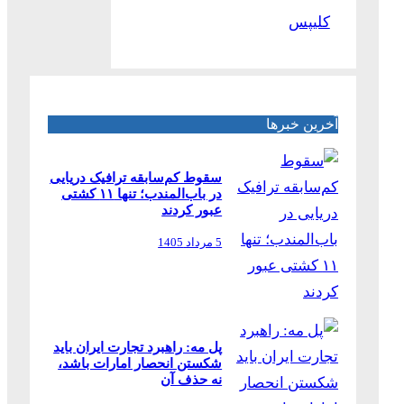
کلیپس
آخرین خبرها
سقوط کم‌سابقه ترافیک دریایی
در باب‌المندب؛ تنها ۱۱ کشتی
عبور کردند
5 مرداد 1405
پل مه: راهبرد تجارت ایران باید
شکستن انحصار امارات باشد،
نه حذف آن