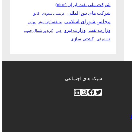
شرکت ملی نفت ایران (nioc)
شرکت های بین المللی
قایق
عربستان سعودی
مجلس شورای اسلامی
منطقه آزاد اروند
مهاجر
وزارت نفت
وزارت نیرو
چین
کریدور شمال-جنوب
کشتی سازی
کشتیرانی
شبکه های اجتماعی
توییتر
فیس‌بوک
اینستاگرم
لینکداین