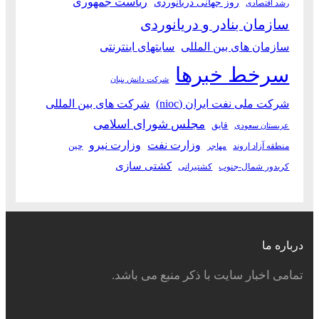
ریاست جمهوری
روز جهانی دریانوردی
رشد اقتصادی
سازمان بنادر و دریانوردی
سازمان های بین المللی
سایتهای اینترنتی
سرخط خبرها
شرکت دانش بنیان
شرکت ملی نفت ایران (nioc)
شرکت های بین المللی
مجلس شورای اسلامی
قایق
عربستان سعودی
وزارت نفت
وزارت نیرو
منطقه آزاد اروند
چین
مهاجر
کشتی سازی
کریدور شمال-جنوب
کشتیرانی
درباره ما
تمامی اخبار سایت با ذکر منبع می باشد.