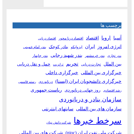
برچسب ها
آسیا
اروپا
اقتصاد
اقتصاد دریا محور
اقتصاد دریایی
انرژی امروز
ایران
بنادر کوچک
ایزوایکو
بندر امام خمینی
بندر شهید رجایی
بندر خرمشهر
بندر چابهار
بندر تجاری
بین الملل
تحریم
حمل و نقل دریایی
تجارت دریایی
ترانزیت
خبرگزاری بین المللی
خبرگزاری داخلی
خبرگزاری دانشجویان ایران (ایسنا)
دریانوردی
رستم قاسمی
ریاست جمهوری
روز جهانی دریانوردی
رشد اقتصادی
سازمان بنادر و دریانوردی
سازمان های بین المللی
سایتهای اینترنتی
سرخط خبرها
شرکت دانش بنیان
شرکت ملی نفت ایران (nioc)
شرکت های بین المللی