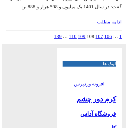
گفت: در سال 1401 یک میلیون و 598 هزار و 888 تن…
ادامه مطلب
139
…
110
109
108
107
106
…
1
لینک ها
افزونه وردپرس
کرم دور چشم
فروشگاه آداس