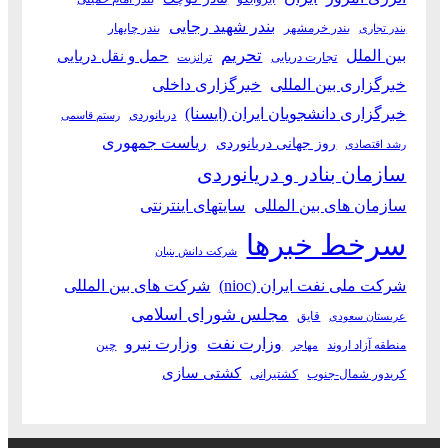
بندر شهید رجایی
بندر خرمشهر
بندر چابهار
بندر تجاری
بین الملل
تحریم
حمل و نقل دریایی
تجارت دریایی
ترانزیت
خبرگزاری بین المللی
خبرگزاری داخلی
خبرگزاری دانشجویان ایران (ایسنا)
دریانوردی
رستم قاسمی
ریاست جمهوری
روز جهانی دریانوردی
رشد اقتصادی
سازمان بنادر و دریانوردی
سازمان های بین المللی
سایتهای اینترنتی
سرخط خبرها
شرکت دانش بنیان
شرکت ملی نفت ایران (nioc)
شرکت های بین المللی
مجلس شورای اسلامی
قایق
عربستان سعودی
وزارت نفت
وزارت نیرو
منطقه آزاد اروند
چین
مهاجر
کشتی سازی
کریدور شمال-جنوب
کشتیرانی