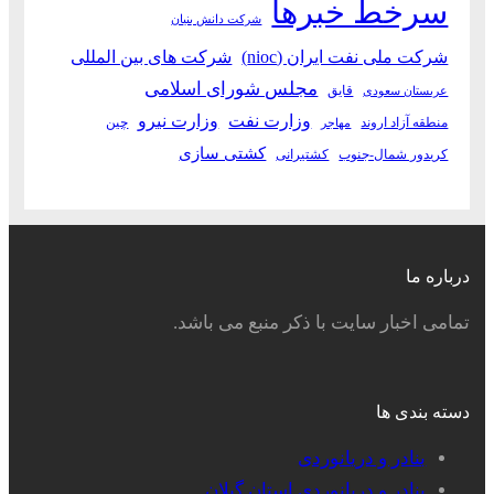
سرخط خبرها
شرکت دانش بنیان
شرکت ملی نفت ایران (nioc)
شرکت های بین المللی
مجلس شورای اسلامی
قایق
عربستان سعودی
وزارت نفت
وزارت نیرو
منطقه آزاد اروند
چین
مهاجر
کشتی سازی
کریدور شمال-جنوب
کشتیرانی
درباره ما
تمامی اخبار سایت با ذکر منبع می باشد.
دسته بندی ها
بنادر و دریانوردی
بنادر و دریانوردی استان گیلان