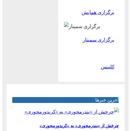
برگزاری همایش
برگزاری سمینار
کلیپس
آخرین خبرها
چرخش از «بندرمحوری» به «کریدورمحوری»