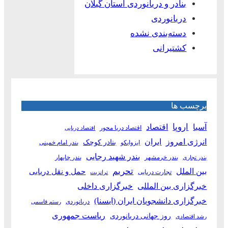
بنادر و دریانوردی استان گیلان
دریانوردی
دسته‌بندی نشده
کشتیرانی
برچسب ها
آسیا
اروپا
اقتصاد
اقتصاد دریا محور
اقتصاد دریایی
انرژی امروز
ایران
بنادر کوچک
ایزوایکو
بندر امام خمینی
بندر شهید رجایی
بندر خرمشهر
بندر چابهار
بندر تجاری
بین الملل
تحریم
حمل و نقل دریایی
تجارت دریایی
ترانزیت
خبرگزاری بین المللی
خبرگزاری داخلی
خبرگزاری دانشجویان ایران (ایسنا)
دریانوردی
رستم قاسمی
ریاست جمهوری
روز جهانی دریانوردی
رشد اقتصادی