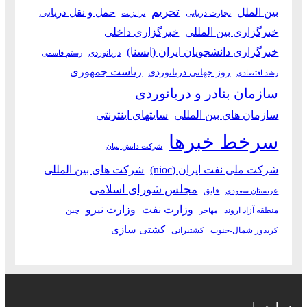
بین الملل
تحریم
حمل و نقل دریایی
تجارت دریایی
ترانزیت
خبرگزاری بین المللی
خبرگزاری داخلی
خبرگزاری دانشجویان ایران (ایسنا)
دریانوردی
رستم قاسمی
ریاست جمهوری
روز جهانی دریانوردی
رشد اقتصادی
سازمان بنادر و دریانوردی
سازمان های بین المللی
سایتهای اینترنتی
سرخط خبرها
شرکت دانش بنیان
شرکت ملی نفت ایران (nioc)
شرکت های بین المللی
مجلس شورای اسلامی
قایق
عربستان سعودی
وزارت نفت
وزارت نیرو
منطقه آزاد اروند
چین
مهاجر
کشتی سازی
کریدور شمال-جنوب
کشتیرانی
درباره ما