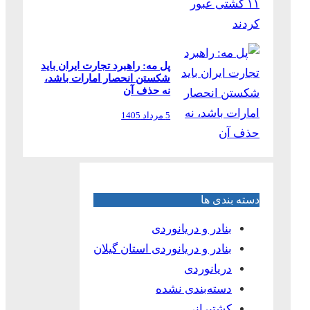
پل مه: راهبرد تجارت ایران باید
شکستن انحصار امارات باشد،
نه حذف آن
5 مرداد 1405
دسته بندی ها
بنادر و دریانوردی
بنادر و دریانوردی استان گیلان
دریانوردی
دسته‌بندی نشده
کشتیرانی