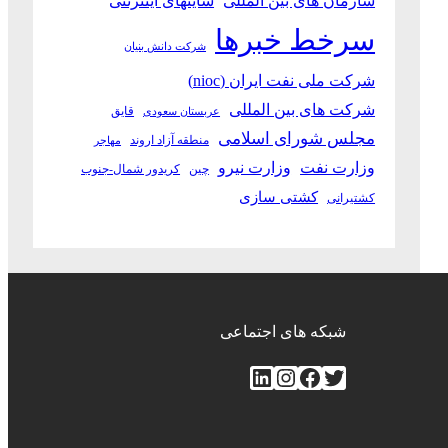
سازمان های بین المللی
سایتهای اینترنتی
سرخط خبرها
شرکت دانش بنیان
شرکت ملی نفت ایران (nioc)
شرکت های بین المللی
قایق
عربستان سعودی
مجلس شورای اسلامی
منطقه آزاد اروند
مهاجر
وزارت نفت
وزارت نیرو
چین
کریدور شمال-جنوب
کشتی سازی
کشتیرانی
شبکه های اجتماعی
توییتر
فیس‌بوک
اینستاگرم
لینکداین