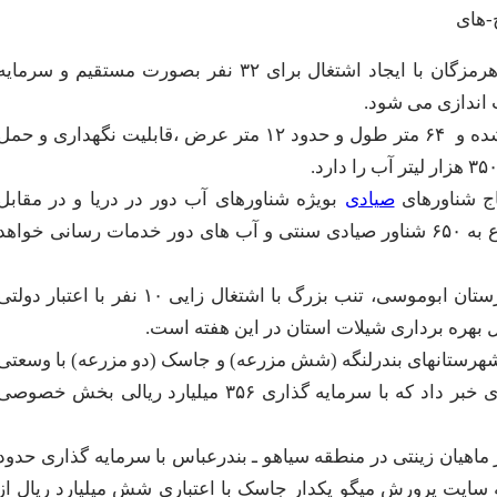
یک در راستای ارتقای خدمات دهی به جامعه صیادی استان هرمزگان با ایجاد اشتغال برای ۳۲ نفر بصورت مستقیم و سرمای
 اندازی می شود.
وی ادامه داد: این شناور به دست متخصصان داخلی ساخته شده و ۶۴ متر طول و حدود ۱۲ متر عرض ،قابلیت نگهداری و حم
تاج شناورهای
صیادی
بویژه شناورهای آب دور در دریا و در مقابل
دریافت آبزیان صید شده آنها و انتقال آن به ساحل در مجموع به ۶۵۰ شناور صیادی سنتی و آب های دور خدمات رسانی خواهد
دریایی گفت: افتتاح سردخانه ۲۵۰ تنی و دفتر شیلات در شهرستان ابوموسی، تنب بزرگ با اشتغال زایی ۱۰ نفر با اعتبار دول
هرستانهای بندرلنگه (شش مزرعه) و جاسک (دو مزرعه) با وسعتی
بالغ بر ۱۳۱ هکتار و اشتغال زایی ۶۶ نفر در هفته دولت جاری خبر داد که با سرمایه گذاری ۳۵۶ میلیارد ریالی بخش خصوص
رداری از طرح ۲۰۰ متر مربعی تکثیر ماهیان زینتی در منطقه سیاهو ـ بندرعباس با سرمایه گذاری حدود
سایت پرورش میگو یکدار جاسک با اعتباری شش میلیارد ریال از