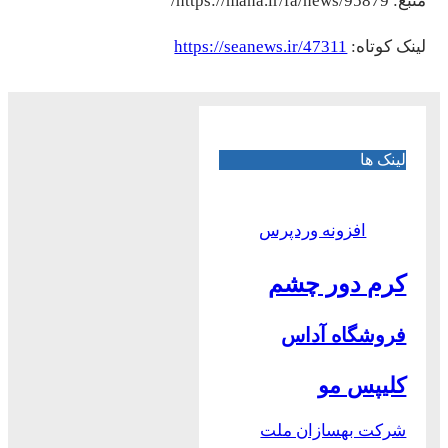
منبع: https://mana.ir/fa/news/95879/
لینک کوتاه:
https://seanews.ir/47311
لینک ها
افزونه وردپرس
کرم دور چشم
فروشگاه آداس
کلیپس مو
شرکت بهسازان ملت