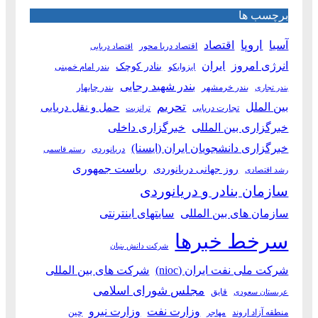
برچسب ها
آسیا
اروپا
اقتصاد
اقتصاد دریا محور
اقتصاد دریایی
انرژی امروز
ایران
بنادر کوچک
ایزوایکو
بندر امام خمینی
بندر شهید رجایی
بندر خرمشهر
بندر چابهار
بندر تجاری
بین الملل
تحریم
حمل و نقل دریایی
تجارت دریایی
ترانزیت
خبرگزاری بین المللی
خبرگزاری داخلی
خبرگزاری دانشجویان ایران (ایسنا)
دریانوردی
رستم قاسمی
ریاست جمهوری
روز جهانی دریانوردی
رشد اقتصادی
سازمان بنادر و دریانوردی
سازمان های بین المللی
سایتهای اینترنتی
سرخط خبرها
شرکت دانش بنیان
شرکت ملی نفت ایران (nioc)
شرکت های بین المللی
مجلس شورای اسلامی
قایق
عربستان سعودی
وزارت نفت
وزارت نیرو
منطقه آزاد اروند
چین
مهاجر