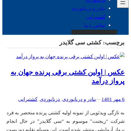
بنادر و دریانوردی
کشتیرانی
تماس با ما
برچسب:
کشتی سی گلایدر
عکس | اولین کشتی برقی پرنده جهان به
پرواز درآمد
6 مهر 1401
–
–
بنادر و دریانوردی
, 
دریانوردی
, 
کشتیرانی
به تازگی ویدئویی از نمونه اولیه کشتی پرنده منحصر به فرد
شرکت “ریجنت” موسوم به “سی گلایدر” در حال انجام
پرواز آزمایشی منتشر شده است. این وسیله نقلیه دوزیست