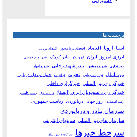
کشتیرانی
برچسب ها
آسیا
اروپا
اقتصاد
اقتصاد دریا محور
اقتصاد دریایی
انرژی امروز
ایران
بنادر کوچک
ایزوایکو
بندر امام خمینی
بندر شهید رجایی
بندر خرمشهر
بندر چابهار
بندر تجاری
بین الملل
تحریم
حمل و نقل دریایی
تجارت دریایی
ترانزیت
خبرگزاری بین المللی
خبرگزاری داخلی
خبرگزاری دانشجویان ایران (ایسنا)
دریانوردی
رستم قاسمی
ریاست جمهوری
روز جهانی دریانوردی
رشد اقتصادی
سازمان بنادر و دریانوردی
سازمان های بین المللی
سایتهای اینترنتی
سرخط خبرها
شرکت دانش بنیان