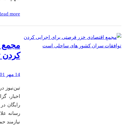
Read more
مجمع ا
کردن 
14 مهر 1401
اخبار، گز
رایگان در 
رسانه علاو
نیازمند ح