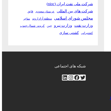
شرکت ملی نفت ایران (nioc)
شرکت های بین المللی
قایق
عربستان سعودی
مجلس شورای اسلامی
منطقه آزاد اروند
مهاجر
وزارت نفت
وزارت نیرو
چین
کریدور شمال-جنوب
کشتی سازی
کشتیرانی
شبکه های اجتماعی
توییتر
فیس‌بوک
اینستاگرم
لینکداین