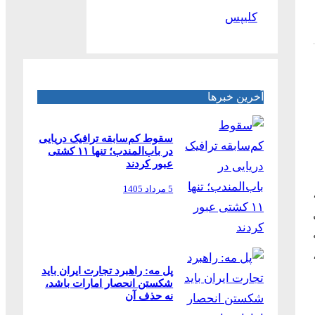
کلیپس
آخرین خبرها
سقوط کم‌سابقه ترافیک دریایی
در باب‌المندب؛ تنها ۱۱ کشتی
عبور کردند
5 مرداد 1405
ل
پل مه: راهبرد تجارت ایران باید
شکستن انحصار امارات باشد،
نه حذف آن