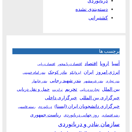
دریانوردی
دسته‌بندی نشده
کشتیرانی
برچسب ها
آسیا
اروپا
اقتصاد
اقتصاد دریا محور
اقتصاد دریایی
انرژی امروز
ایران
بنادر کوچک
ایزوایکو
بندر امام خمینی
بندر شهید رجایی
بندر خرمشهر
بندر چابهار
بندر تجاری
بین الملل
تحریم
حمل و نقل دریایی
تجارت دریایی
ترانزیت
خبرگزاری بین المللی
خبرگزاری داخلی
خبرگزاری دانشجویان ایران (ایسنا)
دریانوردی
رستم قاسمی
ریاست جمهوری
روز جهانی دریانوردی
رشد اقتصادی
سازمان بنادر و دریانوردی