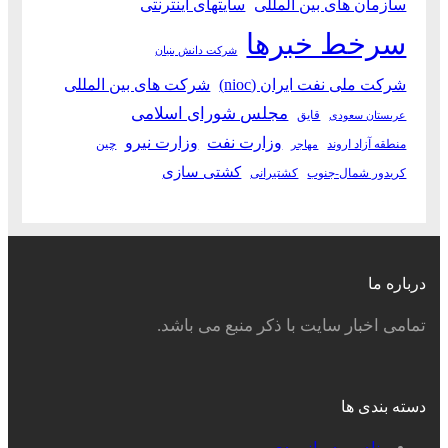
سازمان های بین المللی
سایتهای اینترنتی
سرخط خبرها
شرکت دانش بنیان
شرکت ملی نفت ایران (nioc)
شرکت های بین المللی
مجلس شورای اسلامی
قایق
عربستان سعودی
وزارت نفت
وزارت نیرو
منطقه آزاد اروند
چین
مهاجر
کشتی سازی
کریدور شمال-جنوب
کشتیرانی
درباره ما
تمامی اخبار سایت با ذکر منبع می باشد.
دسته بندی ها