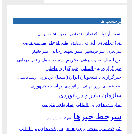
برچسب ها
آسیا
اروپا
اقتصاد
اقتصاد دریا محور
اقتصاد دریایی
انرژی امروز
ایران
بنادر کوچک
ایزوایکو
بندر امام خمینی
بندر شهید رجایی
بندر خرمشهر
بندر چابهار
بندر تجاری
بین الملل
تحریم
حمل و نقل دریایی
تجارت دریایی
ترانزیت
خبرگزاری بین المللی
خبرگزاری داخلی
خبرگزاری دانشجویان ایران (ایسنا)
دریانوردی
رستم قاسمی
ریاست جمهوری
روز جهانی دریانوردی
رشد اقتصادی
سازمان بنادر و دریانوردی
سازمان های بین المللی
سایتهای اینترنتی
سرخط خبرها
شرکت دانش بنیان
شرکت ملی نفت ایران (nioc)
شرکت های بین المللی