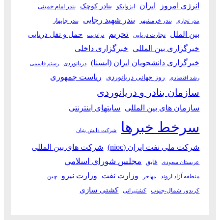
انرژی امروز
ایران
بنادر کوچک
ایزوایکو
بندر امام خمینی
بندر شهید رجایی
بندر خرمشهر
بندر چابهار
بندر تجاری
بین الملل
تحریم
حمل و نقل دریایی
تجارت دریایی
ترانزیت
خبرگزاری بین المللی
خبرگزاری داخلی
خبرگزاری دانشجویان ایران (ایسنا)
دریانوردی
رستم قاسمی
ریاست جمهوری
روز جهانی دریانوردی
رشد اقتصادی
سازمان بنادر و دریانوردی
سازمان های بین المللی
سایتهای اینترنتی
سرخط خبرها
شرکت دانش بنیان
شرکت ملی نفت ایران (nioc)
شرکت های بین المللی
مجلس شورای اسلامی
قایق
عربستان سعودی
وزارت نفت
وزارت نیرو
منطقه آزاد اروند
چین
مهاجر
کشتی سازی
کریدور شمال-جنوب
کشتیرانی