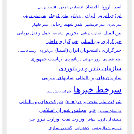
آسیا
اروپا
اقتصاد
اقتصاد دریا محور
اقتصاد دریایی
انرژی امروز
ایران
بنادر کوچک
ایزوایکو
بندر امام خمینی
بندر شهید رجایی
بندر خرمشهر
بندر چابهار
بندر تجاری
بین الملل
تحریم
حمل و نقل دریایی
تجارت دریایی
ترانزیت
خبرگزاری بین المللی
خبرگزاری داخلی
خبرگزاری دانشجویان ایران (ایسنا)
دریانوردی
رستم قاسمی
ریاست جمهوری
روز جهانی دریانوردی
رشد اقتصادی
سازمان بنادر و دریانوردی
سازمان های بین المللی
سایتهای اینترنتی
سرخط خبرها
شرکت دانش بنیان
شرکت ملی نفت ایران (nioc)
شرکت های بین المللی
مجلس شورای اسلامی
قایق
عربستان سعودی
وزارت نفت
وزارت نیرو
منطقه آزاد اروند
چین
مهاجر
کشتی سازی
کریدور شمال-جنوب
کشتیرانی