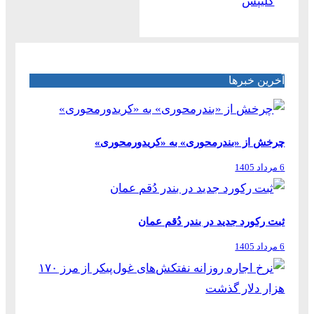
کلیپس
آخرین خبرها
چرخش از «بندرمحوری» به «کریدورمحوری»
6 مرداد 1405
ثبت رکورد جدید در بندر دُقم عمان
6 مرداد 1405