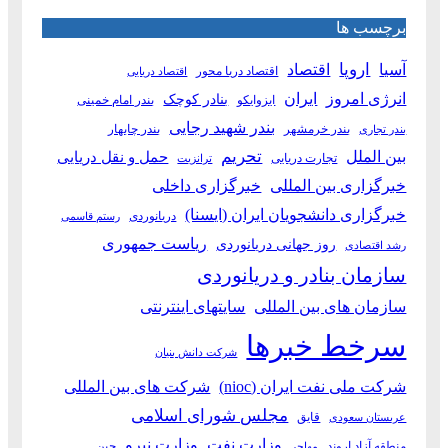
برچسب ها
آسیا
اروپا
اقتصاد
اقتصاد دریا محور
اقتصاد دریایی
انرژی امروز
ایران
بنادر کوچک
ایزوایکو
بندر امام خمینی
بندر شهید رجایی
بندر خرمشهر
بندر چابهار
بندر تجاری
بین الملل
تحریم
حمل و نقل دریایی
تجارت دریایی
ترانزیت
خبرگزاری بین المللی
خبرگزاری داخلی
خبرگزاری دانشجویان ایران (ایسنا)
دریانوردی
رستم قاسمی
ریاست جمهوری
روز جهانی دریانوردی
رشد اقتصادی
سازمان بنادر و دریانوردی
سازمان های بین المللی
سایتهای اینترنتی
سرخط خبرها
شرکت دانش بنیان
شرکت ملی نفت ایران (nioc)
شرکت های بین المللی
مجلس شورای اسلامی
قایق
عربستان سعودی
وزارت نفت
وزارت نیرو
منطقه آزاد اروند
چین
مهاجر