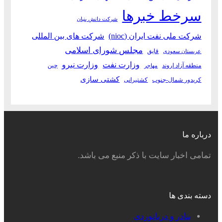
سرخط خبرها
شرکت دانش بنیان
شرکت ملی نفت ایران (nioc)
شرکت های بین المللی
مجلس شورای اسلامی
قایق
عربستان سعودی
وزارت نفت
وزارت نیرو
منطقه آزاد اروند
چین
مهاجر
کشتی سازی
کریدور شمال-جنوب
کشتیرانی
درباره ما
تمامی اخبار سایت با ذکر منبع می باشد.
دسته بندی ها
بنادر و دریانوردی