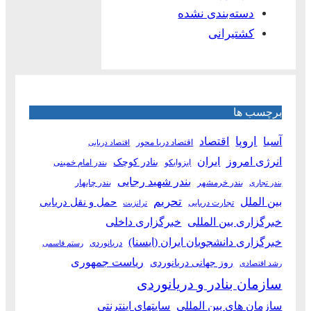
دسته‌بندی نشده
کشتیرانی
برچسب ها
آسیا
اروپا
اقتصاد
اقتصاد دریا محور
اقتصاد دریایی
انرژی امروز
ایران
بنادر کوچک
ایزوایکو
بندر امام خمینی
بندر شهید رجایی
بندر خرمشهر
بندر چابهار
بندر تجاری
بین الملل
تحریم
حمل و نقل دریایی
تجارت دریایی
ترانزیت
خبرگزاری بین المللی
خبرگزاری داخلی
خبرگزاری دانشجویان ایران (ایسنا)
دریانوردی
رستم قاسمی
ریاست جمهوری
روز جهانی دریانوردی
رشد اقتصادی
سازمان بنادر و دریانوردی
سازمان های بین المللی
سایتهای اینترنتی