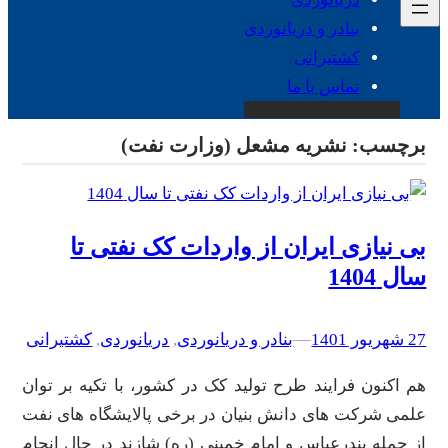
بنادر و دریانوردی
کشتیرانی
تماس با ما
برچسب:
نشریه مشعل (وزارت نفت)
بی نیازی ایران از واردات کک نفتی تا
سال 1404
27 شهریور 1401
–
–
بنادر و دریانوردی
, 
دریانوردی
, 
کشتیرانی
هم اکنون فرایند طرح تولید کک در کشور، با تکیه بر توان
علمی شرکت های دانش بنیان در برخی پالایشگاه های نفت
از جمله بندرعباس و امام خمینی (ره) شازند در حال انجام