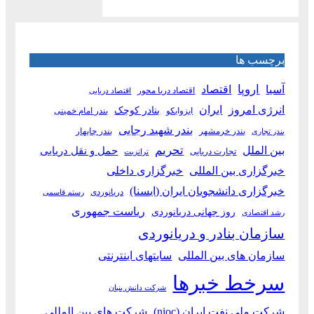
برچسب ها
آسیا
اروپا
اقتصاد
اقتصاد دریا محور
اقتصاد دریایی
انرژی امروز
ایران
بنادر کوچک
ایزوایکو
بندر امام خمینی
بندر شهید رجایی
بندر خرمشهر
بندر چابهار
بندر تجاری
بین الملل
تحریم
حمل و نقل دریایی
تجارت دریایی
ترانزیت
خبرگزاری بین المللی
خبرگزاری داخلی
خبرگزاری دانشجویان ایران (ایسنا)
دریانوردی
رستم قاسمی
ریاست جمهوری
روز جهانی دریانوردی
رشد اقتصادی
سازمان بنادر و دریانوردی
سازمان های بین المللی
سایتهای اینترنتی
سرخط خبرها
شرکت دانش بنیان
شرکت ملی نفت ایران (nioc)
شرکت های بین المللی