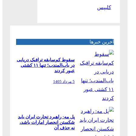
کلیپس
آخرین خبرها
سقوط کم‌سابقه ترافیک دریایی
در باب‌المندب؛ تنها ۱۱ کشتی
عبور کردند
5 مرداد 1405
پل مه: راهبرد تجارت ایران باید
شکستن انحصار امارات باشد،
نه حذف آن