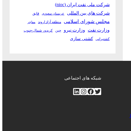
شرکت ملی نفت ایران (nioc)
شرکت های بین المللی
قایق
عربستان سعودی
مجلس شورای اسلامی
منطقه آزاد اروند
مهاجر
وزارت نفت
وزارت نیرو
چین
کریدور شمال-جنوب
کشتی سازی
کشتیرانی
شبکه های اجتماعی
توییتر
فیس‌بوک
اینستاگرم
لینکداین