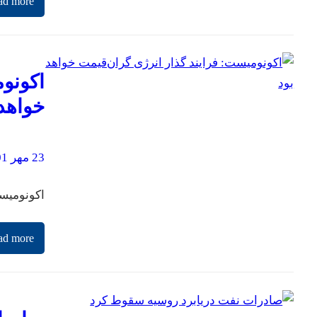
ad more
اکونوم
خواهد 
23 مهر 1401
اکونومیست
ad more