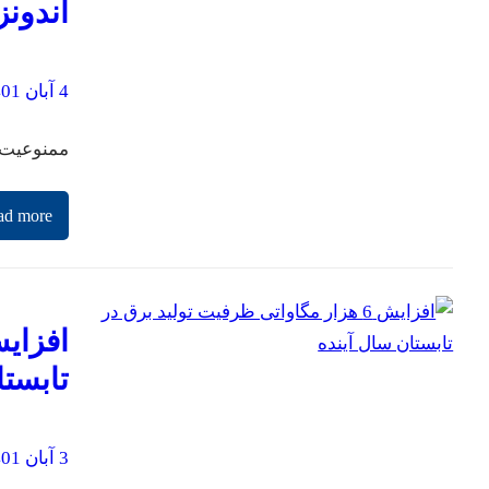
اندون
4 آبان 1401
ممنوعیت فروش بن
ad more
تابستا
3 آبان 1401