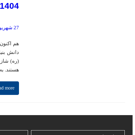
1404
27 شهریور 1401
هم اکنون 
دانش بنی
(ره) شاز
هستند. ب
ad more