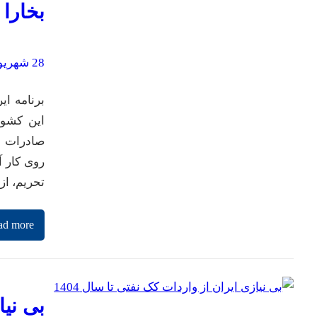
بخارا 
28 شهریور 1401
برنامه ای
این کشور
صادرات ن
روی کار 
تحریم، از
ad more
بی نیا