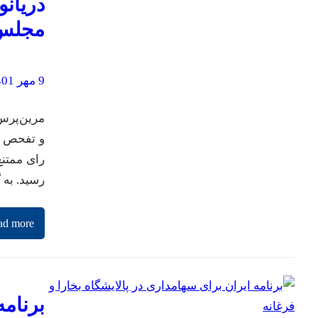
دریانو
مجلس
9 مهر 1401
رسید. به
ad more
برنامه