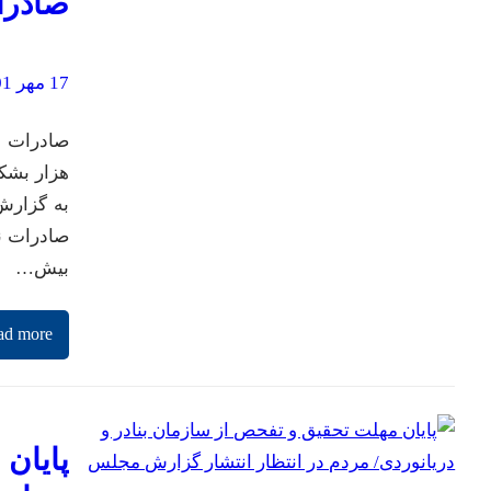
صادرا
17 مهر 1401
به گزارش 
صادرات نف
بیش…
ad more
پایان