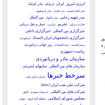
انرژی امروز
ایران
بنادر کوچک
ایزوایکو
بندر امام خمینی
بندر خرمشهر
بندر تجاری
بین الملل
بندر شهید رجایی
بندر چابهار
تحریم
حمل و نقل دریایی
تجارت دریایی
ترانزیت
خبرگزاری بین المللی
خبرگزاری داخلی
خبرگزاری دانشجویان ایران (ایسنا)
دریانوردی
۱۴ طرح تحقیق
روز جهانی دریانوردی
رستم قاسمی
رشد اقتصادی
و تفحص از سازمان بنادر و دریانوردی با ۱۸۰ رای موافق، ۳۰ رأی مخالف و ۸
ریاست جمهوری
ویب
سازمان بنادر و دریانوردی
سازمان های بین المللی
سایتهای اینترنتی
سرخط خبرها
شرکت دانش بنیان
شرکت ملی نفت ایران (nioc)
شرکت های بین المللی
قایق
عربستان سعودی
مجلس شورای اسلامی
منطقه آزاد اروند
مهاجر