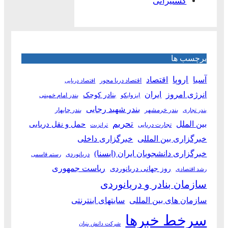
کشتیرانی
برچسب ها
آسیا
اروپا
اقتصاد
اقتصاد دریا محور
اقتصاد دریایی
انرژی امروز
ایران
بنادر کوچک
ایزوایکو
بندر امام خمینی
بندر شهید رجایی
بندر خرمشهر
بندر چابهار
بندر تجاری
بین الملل
تحریم
حمل و نقل دریایی
تجارت دریایی
ترانزیت
خبرگزاری بین المللی
خبرگزاری داخلی
خبرگزاری دانشجویان ایران (ایسنا)
دریانوردی
رستم قاسمی
ریاست جمهوری
روز جهانی دریانوردی
رشد اقتصادی
سازمان بنادر و دریانوردی
سازمان های بین المللی
سایتهای اینترنتی
سرخط خبرها
شرکت دانش بنیان