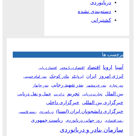
دریانوردی
دسته‌بندی نشده
کشتیرانی
برچسب ها
آسیا
اروپا
اقتصاد
اقتصاد دریا محور
اقتصاد دریایی
انرژی امروز
ایران
بنادر کوچک
ایزوایکو
بندر امام خمینی
بندر شهید رجایی
بندر خرمشهر
بندر چابهار
بندر تجاری
بین الملل
تحریم
حمل و نقل دریایی
تجارت دریایی
ترانزیت
خبرگزاری بین المللی
خبرگزاری داخلی
خبرگزاری دانشجویان ایران (ایسنا)
دریانوردی
رستم قاسمی
ریاست جمهوری
روز جهانی دریانوردی
رشد اقتصادی
سازمان بنادر و دریانوردی