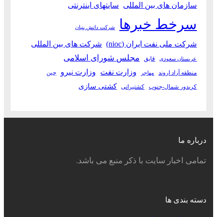
سازمان های بین المللی
سایتهای اینترنتی
سرخط خبرها
شرکت دانش بنیان
شرکت ملی نفت ایران (nioc)
شرکت های بین المللی
مجلس شورای اسلامی
قایق
عربستان سعودی
وزارت نفت
وزارت نیرو
منطقه آزاد اروند
چین
مهاجر
کشتی سازی
کریدور شمال-جنوب
کشتیرانی
درباره ما
تمامی اخبار سایت با ذکر منبع می باشد.
دسته بندی ها