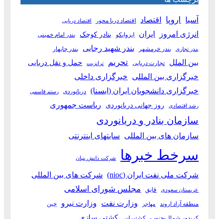
آسیا
اروپا
اقتصاد
اقتصاد دریا محور
اقتصاد دریایی
انرژی امروز
ایران
بنادر کوچک
ایزوایکو
بندر امام خمینی
بندر شهید رجایی
بندر خرمشهر
بندر چابهار
بندر تجاری
بین الملل
تحریم
حمل و نقل دریایی
تجارت دریایی
ترانزیت
خبرگزاری بین المللی
خبرگزاری داخلی
خبرگزاری دانشجویان ایران (ایسنا)
دریانوردی
رستم قاسمی
ریاست جمهوری
روز جهانی دریانوردی
رشد اقتصادی
سازمان بنادر و دریانوردی
سازمان های بین المللی
سایتهای اینترنتی
سرخط خبرها
شرکت دانش بنیان
شرکت ملی نفت ایران (nioc)
شرکت های بین المللی
مجلس شورای اسلامی
قایق
عربستان سعودی
وزارت نفت
وزارت نیرو
منطقه آزاد اروند
چین
مهاجر
کشتی سازی
کریدور شمال-جنوب
کشتیرانی