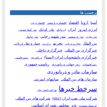
برچسب ها
آسیا
اروپا
اقتصاد
اقتصاد دریا محور
اقتصاد دریایی
انرژی امروز
ایران
بنادر کوچک
ایزوایکو
بندر امام خمینی
بندر شهید رجایی
بندر خرمشهر
بندر چابهار
بندر تجاری
بین الملل
تحریم
حمل و نقل دریایی
تجارت دریایی
ترانزیت
خبرگزاری بین المللی
خبرگزاری داخلی
خبرگزاری دانشجویان ایران (ایسنا)
دریانوردی
رستم قاسمی
ریاست جمهوری
روز جهانی دریانوردی
رشد اقتصادی
سازمان بنادر و دریانوردی
سازمان های بین المللی
سایتهای اینترنتی
سرخط خبرها
شرکت دانش بنیان
شرکت ملی نفت ایران (nioc)
شرکت های بین المللی
مجلس شورای اسلامی
قایق
عربستان سعودی