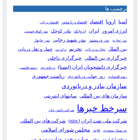
برچسب ها
آسیا
اروپا
اقتصاد
اقتصاد دریا محور
اقتصاد دریایی
انرژی امروز
ایران
بنادر کوچک
ایزوایکو
بندر امام خمینی
بندر شهید رجایی
بندر خرمشهر
بندر چابهار
بندر تجاری
بین الملل
تحریم
حمل و نقل دریایی
تجارت دریایی
ترانزیت
خبرگزاری بین المللی
خبرگزاری داخلی
خبرگزاری دانشجویان ایران (ایسنا)
دریانوردی
رستم قاسمی
ریاست جمهوری
روز جهانی دریانوردی
رشد اقتصادی
سازمان بنادر و دریانوردی
سازمان های بین المللی
سایتهای اینترنتی
سرخط خبرها
شرکت دانش بنیان
شرکت ملی نفت ایران (nioc)
شرکت های بین المللی
مجلس شورای اسلامی
قایق
عربستان سعودی
وزارت نفت
وزارت نیرو
منطقه آزاد اروند
چین
مهاجر