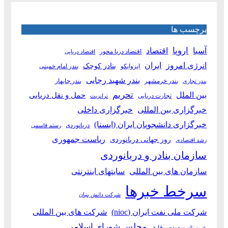
برچسب ها
آسیا
اروپا
اقتصاد
اقتصاد دریا محور
اقتصاد دریایی
انرژی امروز
ایران
بنادر کوچک
ایزوایکو
بندر امام خمینی
بندر شهید رجایی
بندر خرمشهر
بندر چابهار
بندر تجاری
بین الملل
تحریم
حمل و نقل دریایی
تجارت دریایی
ترانزیت
خبرگزاری بین المللی
خبرگزاری داخلی
خبرگزاری دانشجویان ایران (ایسنا)
دریانوردی
رستم قاسمی
ریاست جمهوری
روز جهانی دریانوردی
رشد اقتصادی
سازمان بنادر و دریانوردی
سازمان های بین المللی
سایتهای اینترنتی
سرخط خبرها
شرکت دانش بنیان
شرکت ملی نفت ایران (nioc)
شرکت های بین المللی
مجلس شورای اسلامی
قایق
عربستان سعودی