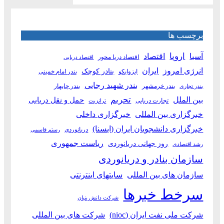
برچسب ها
آسیا
اروپا
اقتصاد
اقتصاد دریا محور
اقتصاد دریایی
انرژی امروز
ایران
بنادر کوچک
ایزوایکو
بندر امام خمینی
بندر شهید رجایی
بندر خرمشهر
بندر چابهار
بندر تجاری
بین الملل
تحریم
حمل و نقل دریایی
تجارت دریایی
ترانزیت
خبرگزاری بین المللی
خبرگزاری داخلی
خبرگزاری دانشجویان ایران (ایسنا)
دریانوردی
رستم قاسمی
ریاست جمهوری
روز جهانی دریانوردی
رشد اقتصادی
سازمان بنادر و دریانوردی
سازمان های بین المللی
سایتهای اینترنتی
سرخط خبرها
شرکت دانش بنیان
شرکت ملی نفت ایران (nioc)
شرکت های بین المللی