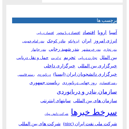
برچسب ها
آسیا
اروپا
اقتصاد
اقتصاد دریا محور
اقتصاد دریایی
انرژی امروز
ایران
بنادر کوچک
ایزوایکو
بندر امام خمینی
بندر شهید رجایی
بندر خرمشهر
بندر چابهار
بندر تجاری
بین الملل
تحریم
حمل و نقل دریایی
تجارت دریایی
ترانزیت
خبرگزاری بین المللی
خبرگزاری داخلی
خبرگزاری دانشجویان ایران (ایسنا)
دریانوردی
رستم قاسمی
ریاست جمهوری
روز جهانی دریانوردی
رشد اقتصادی
سازمان بنادر و دریانوردی
سازمان های بین المللی
سایتهای اینترنتی
سرخط خبرها
شرکت دانش بنیان
شرکت ملی نفت ایران (nioc)
شرکت های بین المللی