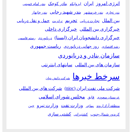
انرژی امروز
ایران
بنادر کوچک
ایزوایکو
بندر امام خمینی
بندر شهید رجایی
بندر خرمشهر
بندر چابهار
بندر تجاری
بین الملل
تحریم
حمل و نقل دریایی
تجارت دریایی
ترانزیت
خبرگزاری بین المللی
خبرگزاری داخلی
خبرگزاری دانشجویان ایران (ایسنا)
دریانوردی
رستم قاسمی
ریاست جمهوری
روز جهانی دریانوردی
رشد اقتصادی
سازمان بنادر و دریانوردی
سازمان های بین المللی
سایتهای اینترنتی
سرخط خبرها
شرکت دانش بنیان
شرکت ملی نفت ایران (nioc)
شرکت های بین المللی
مجلس شورای اسلامی
قایق
عربستان سعودی
وزارت نفت
وزارت نیرو
منطقه آزاد اروند
چین
مهاجر
کشتی سازی
کریدور شمال-جنوب
کشتیرانی