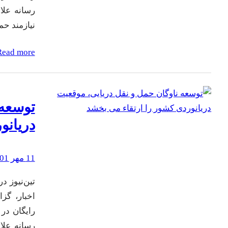
رسانه علاو
نیازمند ح
Read more
توسعه 
دریانو
11 مهر 1401
اخبار، گز
رایگان در 
رسانه علاو