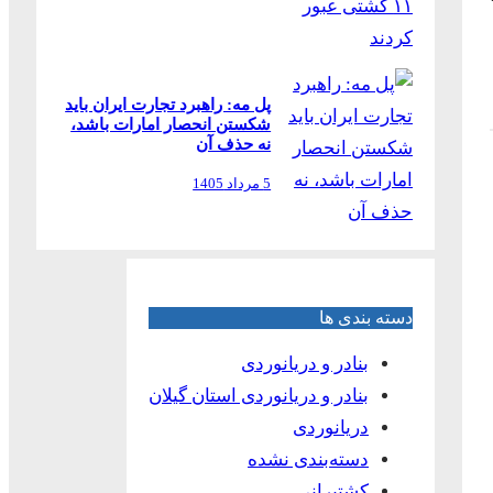
پل مه: راهبرد تجارت ایران باید
شکستن انحصار امارات باشد،
نه حذف آن
5 مرداد 1405
دسته بندی ها
بنادر و دریانوردی
بنادر و دریانوردی استان گیلان
دریانوردی
دسته‌بندی نشده
کشتیرانی