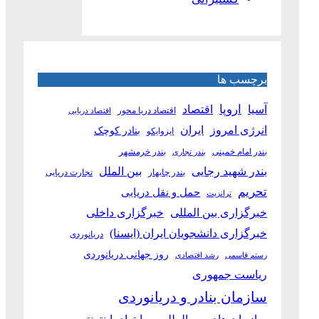
برچسب ها
آسیا
اروپا
اقتصاد
اقتصاد دریا محور
اقتصاد دریایی
انرژی امروز
ایران
بنادر کوچک
ایزوایکو
بندر امام خمینی
بندر خرمشهر
بندر تجاری
بین الملل
بندر شهید رجایی
بندر چابهار
تجارت دریایی
تحریم
حمل و نقل دریایی
ترانزیت
خبرگزاری بین المللی
خبرگزاری داخلی
خبرگزاری دانشجویان ایران (ایسنا)
دریانوردی
روز جهانی دریانوردی
رستم قاسمی
رشد اقتصادی
ریاست جمهوری
سازمان بنادر و دریانوردی