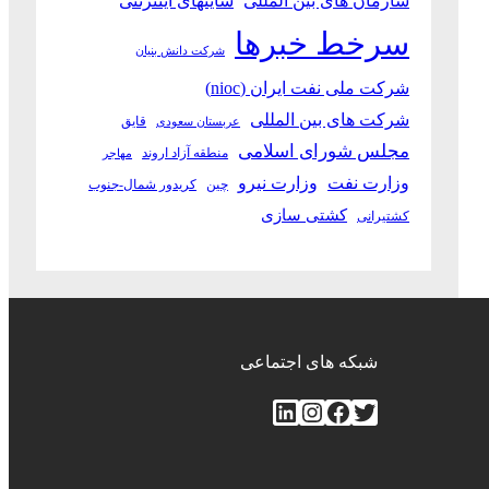
سازمان های بین المللی
سایتهای اینترنتی
سرخط خبرها
شرکت دانش بنیان
شرکت ملی نفت ایران (nioc)
شرکت های بین المللی
قایق
عربستان سعودی
مجلس شورای اسلامی
منطقه آزاد اروند
مهاجر
وزارت نفت
وزارت نیرو
چین
کریدور شمال-جنوب
کشتی سازی
کشتیرانی
شبکه های اجتماعی
توییتر
فیس‌بوک
اینستاگرم
لینکداین