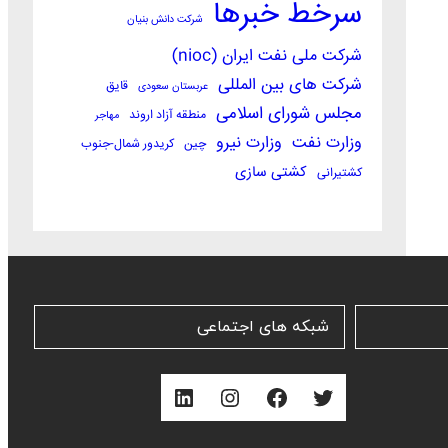
سرخط خبرها
شرکت دانش بنیان
شرکت ملی نفت ایران (nioc)
شرکت های بین المللی
قایق
عربستان سعودی
مجلس شورای اسلامی
منطقه آزاد اروند
مهاجر
وزارت نفت
وزارت نیرو
چین
کریدور شمال-جنوب
کشتی سازی
کشتیرانی
شبکه های اجتماعی
توییتر
فیس‌بوک
اینستاگرم
لینکداین