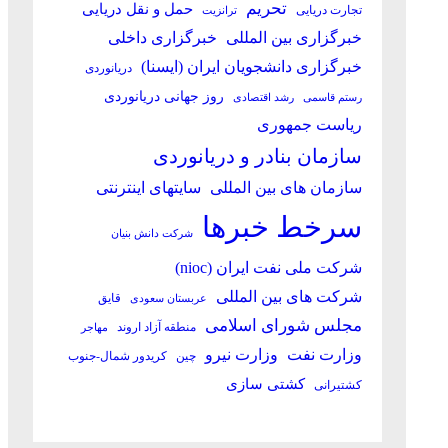
تحریم
حمل و نقل دریایی
تجارت دریایی
ترانزیت
خبرگزاری بین المللی
خبرگزاری داخلی
خبرگزاری دانشجویان ایران (ایسنا)
دریانوردی
روز جهانی دریانوردی
رستم قاسمی
رشد اقتصادی
ریاست جمهوری
سازمان بنادر و دریانوردی
سازمان های بین المللی
سایتهای اینترنتی
سرخط خبرها
شرکت دانش بنیان
شرکت ملی نفت ایران (nioc)
شرکت های بین المللی
قایق
عربستان سعودی
مجلس شورای اسلامی
منطقه آزاد اروند
مهاجر
وزارت نفت
وزارت نیرو
چین
کریدور شمال-جنوب
کشتی سازی
کشتیرانی