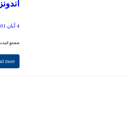
اندون
4 آبان 1401
ممنوعیت فروش بن
ad more