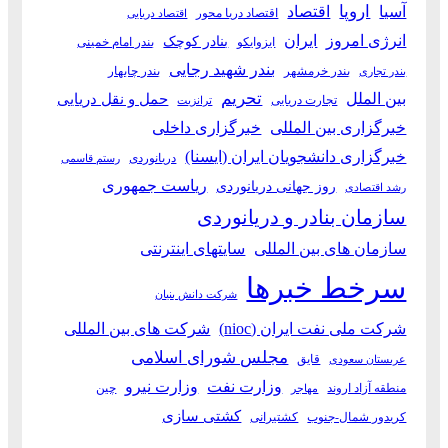
آسیا
اروپا
اقتصاد
اقتصاد دریا محور
اقتصاد دریایی
انرژی امروز
ایران
بنادر کوچک
ایزوایکو
بندر امام خمینی
بندر شهید رجایی
بندر خرمشهر
بندر چابهار
بندر تجاری
بین الملل
تحریم
حمل و نقل دریایی
تجارت دریایی
ترانزیت
خبرگزاری بین المللی
خبرگزاری داخلی
خبرگزاری دانشجویان ایران (ایسنا)
دریانوردی
رستم قاسمی
ریاست جمهوری
روز جهانی دریانوردی
رشد اقتصادی
سازمان بنادر و دریانوردی
سازمان های بین المللی
سایتهای اینترنتی
سرخط خبرها
شرکت دانش بنیان
شرکت ملی نفت ایران (nioc)
شرکت های بین المللی
مجلس شورای اسلامی
قایق
عربستان سعودی
وزارت نفت
وزارت نیرو
منطقه آزاد اروند
چین
مهاجر
کشتی سازی
کریدور شمال-جنوب
کشتیرانی