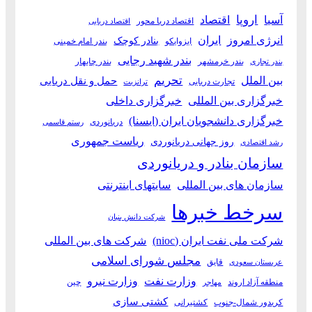
آسیا
اروپا
اقتصاد
اقتصاد دریا محور
اقتصاد دریایی
انرژی امروز
ایران
بنادر کوچک
ایزوایکو
بندر امام خمینی
بندر شهید رجایی
بندر خرمشهر
بندر چابهار
بندر تجاری
بین الملل
تحریم
حمل و نقل دریایی
تجارت دریایی
ترانزیت
خبرگزاری بین المللی
خبرگزاری داخلی
خبرگزاری دانشجویان ایران (ایسنا)
دریانوردی
رستم قاسمی
ریاست جمهوری
روز جهانی دریانوردی
رشد اقتصادی
سازمان بنادر و دریانوردی
سازمان های بین المللی
سایتهای اینترنتی
سرخط خبرها
شرکت دانش بنیان
شرکت ملی نفت ایران (nioc)
شرکت های بین المللی
مجلس شورای اسلامی
قایق
عربستان سعودی
وزارت نفت
وزارت نیرو
منطقه آزاد اروند
چین
مهاجر
کشتی سازی
کریدور شمال-جنوب
کشتیرانی