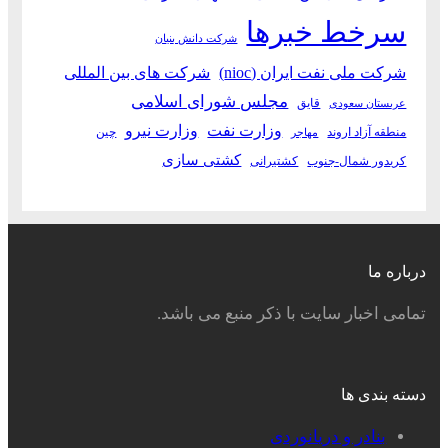
سرخط خبرها
شرکت دانش بنیان
شرکت ملی نفت ایران (nioc)
شرکت های بین المللی
مجلس شورای اسلامی
قایق
عربستان سعودی
وزارت نفت
وزارت نیرو
منطقه آزاد اروند
چین
مهاجر
کشتی سازی
کریدور شمال-جنوب
کشتیرانی
درباره ما
تمامی اخبار سایت با ذکر منبع می باشد.
دسته بندی ها
بنادر و دریانوردی