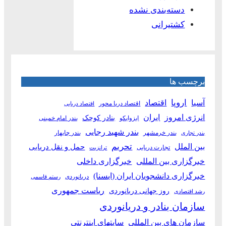
دسته‌بندی نشده
کشتیرانی
برچسب ها
آسیا
اروپا
اقتصاد
اقتصاد دریا محور
اقتصاد دریایی
انرژی امروز
ایران
بنادر کوچک
ایزوایکو
بندر امام خمینی
بندر شهید رجایی
بندر خرمشهر
بندر چابهار
بندر تجاری
بین الملل
تحریم
حمل و نقل دریایی
تجارت دریایی
ترانزیت
خبرگزاری بین المللی
خبرگزاری داخلی
خبرگزاری دانشجویان ایران (ایسنا)
دریانوردی
رستم قاسمی
ریاست جمهوری
روز جهانی دریانوردی
رشد اقتصادی
سازمان بنادر و دریانوردی
سازمان های بین المللی
سایتهای اینترنتی