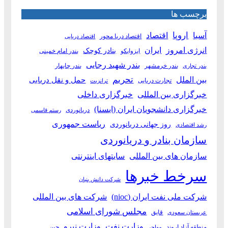
برچسب ها
آسیا
اروپا
اقتصاد
اقتصاد دریا محور
اقتصاد دریایی
انرژی امروز
ایران
بنادر کوچک
ایزوایکو
بندر امام خمینی
بندر شهید رجایی
بندر خرمشهر
بندر چابهار
بندر تجاری
بین الملل
تحریم
حمل و نقل دریایی
تجارت دریایی
ترانزیت
خبرگزاری بین المللی
خبرگزاری داخلی
خبرگزاری دانشجویان ایران (ایسنا)
دریانوردی
رستم قاسمی
ریاست جمهوری
روز جهانی دریانوردی
رشد اقتصادی
سازمان بنادر و دریانوردی
سازمان های بین المللی
سایتهای اینترنتی
سرخط خبرها
شرکت دانش بنیان
شرکت ملی نفت ایران (nioc)
شرکت های بین المللی
مجلس شورای اسلامی
قایق
عربستان سعودی
وزارت نفت
وزارت نیرو
منطقه آزاد اروند
چین
مهاجر