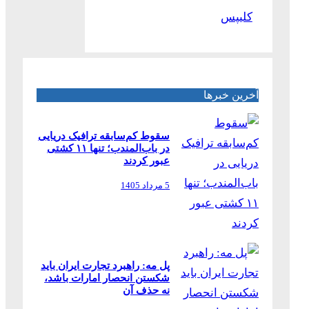
کلیپس
آخرین خبرها
سقوط کم‌سابقه ترافیک دریایی
در باب‌المندب؛ تنها ۱۱ کشتی
عبور کردند
5 مرداد 1405
پل مه: راهبرد تجارت ایران باید
شکستن انحصار امارات باشد،
نه حذف آن