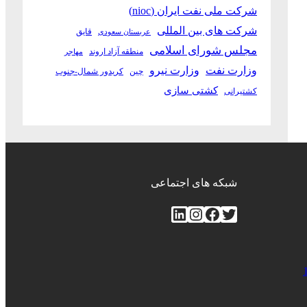
شرکت ملی نفت ایران (nioc)
شرکت های بین المللی
قایق
عربستان سعودی
مجلس شورای اسلامی
منطقه آزاد اروند
مهاجر
وزارت نفت
وزارت نیرو
چین
کریدور شمال-جنوب
کشتی سازی
کشتیرانی
شبکه های اجتماعی
توییتر
فیس‌بوک
اینستاگرم
لینکداین