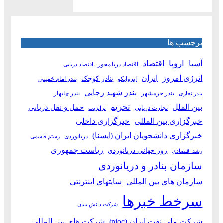
برچسب ها
آسیا
اروپا
اقتصاد
اقتصاد دریا محور
اقتصاد دریایی
انرژی امروز
ایران
بنادر کوچک
ایزوایکو
بندر امام خمینی
بندر شهید رجایی
بندر خرمشهر
بندر چابهار
بندر تجاری
بین الملل
تحریم
حمل و نقل دریایی
تجارت دریایی
ترانزیت
خبرگزاری بین المللی
خبرگزاری داخلی
خبرگزاری دانشجویان ایران (ایسنا)
دریانوردی
رستم قاسمی
ریاست جمهوری
روز جهانی دریانوردی
رشد اقتصادی
سازمان بنادر و دریانوردی
سازمان های بین المللی
سایتهای اینترنتی
سرخط خبرها
شرکت دانش بنیان
شرکت ملی نفت ایران (nioc)
شرکت های بین المللی