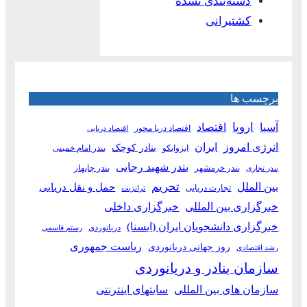
دسته‌بندی نشده
کشتیرانی
برچسب ها
آسیا
اروپا
اقتصاد
اقتصاد دریا محور
اقتصاد دریایی
انرژی امروز
ایران
بنادر کوچک
ایزوایکو
بندر امام خمینی
بندر شهید رجایی
بندر خرمشهر
بندر چابهار
بندر تجاری
بین الملل
تحریم
حمل و نقل دریایی
تجارت دریایی
ترانزیت
خبرگزاری بین المللی
خبرگزاری داخلی
خبرگزاری دانشجویان ایران (ایسنا)
دریانوردی
رستم قاسمی
ریاست جمهوری
روز جهانی دریانوردی
رشد اقتصادی
سازمان بنادر و دریانوردی
سازمان های بین المللی
سایتهای اینترنتی