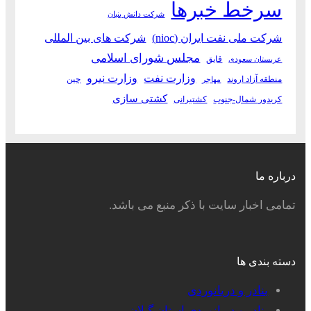
سرخط خبرها
شرکت دانش بنیان
شرکت ملی نفت ایران (nioc)
شرکت های بین المللی
مجلس شورای اسلامی
قایق
عربستان سعودی
وزارت نفت
وزارت نیرو
منطقه آزاد اروند
چین
مهاجر
کشتی سازی
کریدور شمال-جنوب
کشتیرانی
درباره ما
تمامی اخبار سایت با ذکر منبع می باشد.
دسته بندی ها
بنادر و دریانوردی
بنادر و دریانوردی استان گیلان