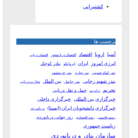
کشتیرانی
برچسب ها
آسیا
اروپا
اقتصاد
اقتصاد دریا محور
اقتصاد دریایی
انرژی امروز
ایران
بنادر کوچک
ایزوایکو
بندر امام خمینی
بندر خرمشهر
بندر تجاری
بین الملل
بندر شهید رجایی
بندر چابهار
تجارت دریایی
تحریم
حمل و نقل دریایی
ترانزیت
خبرگزاری بین المللی
خبرگزاری داخلی
خبرگزاری دانشجویان ایران (ایسنا)
دریانوردی
روز جهانی دریانوردی
رستم قاسمی
رشد اقتصادی
ریاست جمهوری
سازمان بنادر و دریانوردی