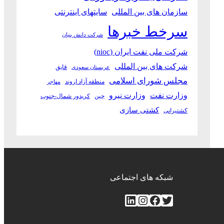
سازمان های بین المللی
سایتهای اینترنتی
سرخط خبرها
شرکت دانش بنیان
شرکت ملی نفت ایران (nioc)
شرکت های بین المللی
قایق
عربستان سعودی
مجلس شورای اسلامی
منطقه آزاد اروند
مهاجر
وزارت نفت
وزارت نیرو
چین
کریدور شمال-جنوب
کشتی سازی
کشتیرانی
شبکه های اجتماعی
توییتر
فیس‌بوک
اینستاگرم
لینکداین