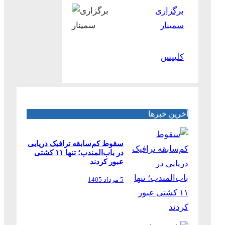
برگزاری
سمینار
کلیپس
آخرین خبرها
سقوط کم‌سابقه ترافیک دریایی
در باب‌المندب؛ تنها ۱۱ کشتی
عبور کردند
5 مرداد 1405