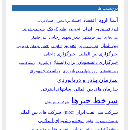
برچسب ها
آسیا
اروپا
اقتصاد
اقتصاد دریا محور
اقتصاد دریایی
انرژی امروز
ایران
بنادر کوچک
ایزوایکو
بندر امام خمینی
بندر شهید رجایی
بندر خرمشهر
بندر چابهار
بندر تجاری
بین الملل
تحریم
حمل و نقل دریایی
تجارت دریایی
ترانزیت
خبرگزاری بین المللی
خبرگزاری داخلی
خبرگزاری دانشجویان ایران (ایسنا)
دریانوردی
رستم قاسمی
ریاست جمهوری
روز جهانی دریانوردی
رشد اقتصادی
سازمان بنادر و دریانوردی
سازمان های بین المللی
سایتهای اینترنتی
سرخط خبرها
شرکت دانش بنیان
شرکت ملی نفت ایران (nioc)
شرکت های بین المللی
مجلس شورای اسلامی
قایق
عربستان سعودی
وزارت نفت
وزارت نیرو
منطقه آزاد اروند
چین
مهاجر