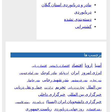
بنادر و دریانوردی استان گیلان
دریانوردی
دسته‌بندی نشده
کشتیرانی
برچسب ها
آسیا
اروپا
اقتصاد
اقتصاد دریا محور
اقتصاد دریایی
انرژی امروز
ایران
بنادر کوچک
ایزوایکو
بندر امام خمینی
بندر شهید رجایی
بندر خرمشهر
بندر چابهار
بندر تجاری
بین الملل
تحریم
حمل و نقل دریایی
تجارت دریایی
ترانزیت
خبرگزاری بین المللی
خبرگزاری داخلی
خبرگزاری دانشجویان ایران (ایسنا)
دریانوردی
رستم قاسمی
ریاست جمهوری
روز جهانی دریانوردی
رشد اقتصادی