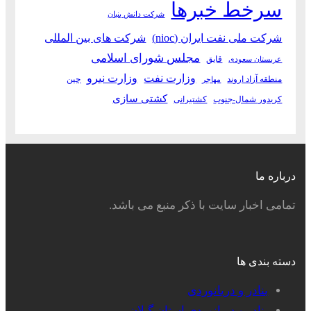
سرخط خبرها
شرکت دانش بنیان
شرکت ملی نفت ایران (nioc)
شرکت های بین المللی
مجلس شورای اسلامی
قایق
عربستان سعودی
وزارت نفت
وزارت نیرو
منطقه آزاد اروند
چین
مهاجر
کشتی سازی
کریدور شمال-جنوب
کشتیرانی
درباره ما
تمامی اخبار سایت با ذکر منبع می باشد.
دسته بندی ها
بنادر و دریانوردی
بنادر و دریانوردی استان گیلان