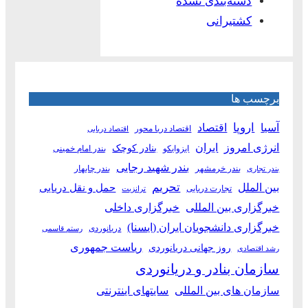
دسته‌بندی نشده
کشتیرانی
برچسب ها
آسیا
اروپا
اقتصاد
اقتصاد دریا محور
اقتصاد دریایی
انرژی امروز
ایران
بنادر کوچک
ایزوایکو
بندر امام خمینی
بندر شهید رجایی
بندر خرمشهر
بندر چابهار
بندر تجاری
بین الملل
تحریم
حمل و نقل دریایی
تجارت دریایی
ترانزیت
خبرگزاری بین المللی
خبرگزاری داخلی
خبرگزاری دانشجویان ایران (ایسنا)
دریانوردی
رستم قاسمی
ریاست جمهوری
روز جهانی دریانوردی
رشد اقتصادی
سازمان بنادر و دریانوردی
سازمان های بین المللی
سایتهای اینترنتی