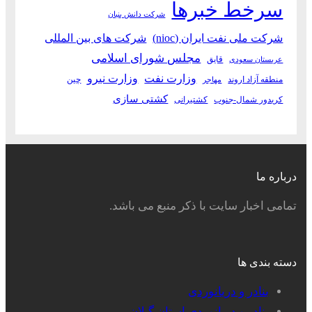
سرخط خبرها
شرکت دانش بنیان
شرکت ملی نفت ایران (nioc)
شرکت های بین المللی
مجلس شورای اسلامی
قایق
عربستان سعودی
وزارت نفت
وزارت نیرو
منطقه آزاد اروند
چین
مهاجر
کشتی سازی
کریدور شمال-جنوب
کشتیرانی
درباره ما
تمامی اخبار سایت با ذکر منبع می باشد.
دسته بندی ها
بنادر و دریانوردی
بنادر و دریانوردی استان گیلان