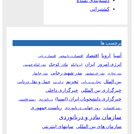
دسته‌بندی نشده
کشتیرانی
برچسب ها
آسیا
اروپا
اقتصاد
اقتصاد دریا محور
اقتصاد دریایی
انرژی امروز
ایران
بنادر کوچک
ایزوایکو
بندر امام خمینی
بندر شهید رجایی
بندر خرمشهر
بندر چابهار
بندر تجاری
بین الملل
تحریم
حمل و نقل دریایی
تجارت دریایی
ترانزیت
خبرگزاری بین المللی
خبرگزاری داخلی
خبرگزاری دانشجویان ایران (ایسنا)
دریانوردی
رستم قاسمی
ریاست جمهوری
روز جهانی دریانوردی
رشد اقتصادی
سازمان بنادر و دریانوردی
سازمان های بین المللی
سایتهای اینترنتی