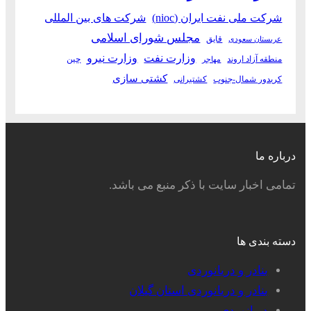
شرکت ملی نفت ایران (nioc)
شرکت های بین المللی
مجلس شورای اسلامی
قایق
عربستان سعودی
وزارت نفت
وزارت نیرو
منطقه آزاد اروند
چین
مهاجر
کشتی سازی
کریدور شمال-جنوب
کشتیرانی
درباره ما
تمامی اخبار سایت با ذکر منبع می باشد.
دسته بندی ها
بنادر و دریانوردی
بنادر و دریانوردی استان گیلان
دریانوردی