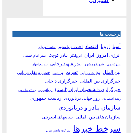
کشتیرانی
برچسب ها
آسیا
اروپا
اقتصاد
اقتصاد دریا محور
اقتصاد دریایی
انرژی امروز
ایران
بنادر کوچک
ایزوایکو
بندر امام خمینی
بندر شهید رجایی
بندر خرمشهر
بندر چابهار
بندر تجاری
بین الملل
تحریم
حمل و نقل دریایی
تجارت دریایی
ترانزیت
خبرگزاری بین المللی
خبرگزاری داخلی
خبرگزاری دانشجویان ایران (ایسنا)
دریانوردی
رستم قاسمی
ریاست جمهوری
روز جهانی دریانوردی
رشد اقتصادی
سازمان بنادر و دریانوردی
سازمان های بین المللی
سایتهای اینترنتی
سرخط خبرها
شرکت دانش بنیان